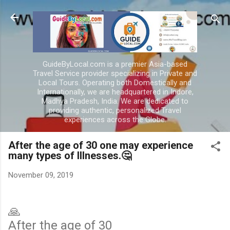
Skip to main content
GuideByLocal.com is a premier Asia-based
Travel Service provider specializing in Private and
Local Tours. Operating both Domestically and
Internationally, we are headquartered in Indore,
Madhya Pradesh, India. We are dedicated to
providing authentic, personalized Travel
experiences across the Globe.
After the age of 30 one may experience
many types of Illnesses.🤔
November 09, 2019
🙏
After the age of 30