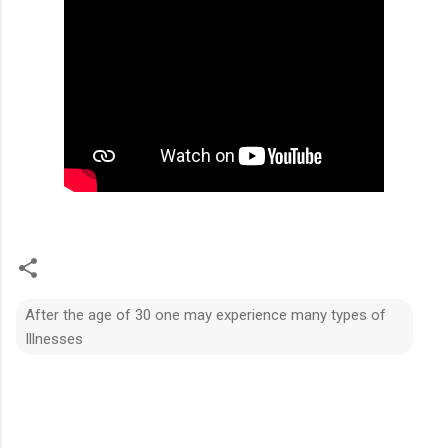
After the age of 30 one may experience many types of
Illnesses
C
o
m