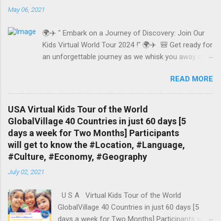
May 06, 2021
🌍✈️ " Embark on a Journey of Discovery: Join Our
Kids Virtual World Tour 2024 !" 🌍✈️ 🎒 Get ready for
an unforgettable journey as we whisk you away on a
whirlwind tour of 40 amazing countries in just 60
READ MORE
days! Explore the globe from the comfort of your
own home and dive deep into the heart of each
destination. www.GuideByLocal.com In
USA Virtual Kids Tour of the World
Association with www.Flying-Crews.com
GlobalVillage 40 Countries in just 60 days [5
www.AlfaTravelBlog.com Present Kids Virtual
days a week for Two Months] Participants
World Tour https://bit.ly/3gan4dK "Exciting
will get to know the #Location, #Language,
Expedition for Ages 8 to 18 Explore the World with
#Culture, #Economy, #Geography
Us, Just Rs449/- per Kid!" Visit 40 Countries in just
July 02, 2021
60 Days [5 days a week for Two Months]
https://www.flying-crews.com/2024/02/join-our-
U S A Virtual Kids Tour of the World
kids-virtual-world-tour-2024.html 🌟 With our
GlobalVillage 40 Countries in just 60 days [5
immersive experience, you'll discover everything
days a week for Two Months] Participants will