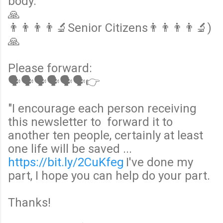
body.
🙏
👨👨👨👨‍🔬Senior Citizens👨👨👨👨‍🔬)
🙏
Please forward:
🗣🗣🗣🗣🗣🗣👉
"I encourage each person receiving
this newsletter to forward it to
another ten people, certainly at least
one life will be saved ...
https://bit.ly/2CuKfeg
I've done my
part, I hope you can help do your part.
Thanks!