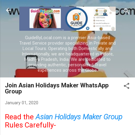
Skip to main content
GuideByLocal.com is a premier Asia-based
Travel Service provider specializing in Private and
Local Tours. Operating both Domestically and
Internationally, we are headquartered in Indore,
Madhya Pradesh, India. We are dedicated to
providing authentic, personalized Travel
experiences across the Globe.
Join Asian Holidays Maker WhatsApp
Group
January 01, 2020
Read the
Asian Holidays Maker Group
Rules Carefully-