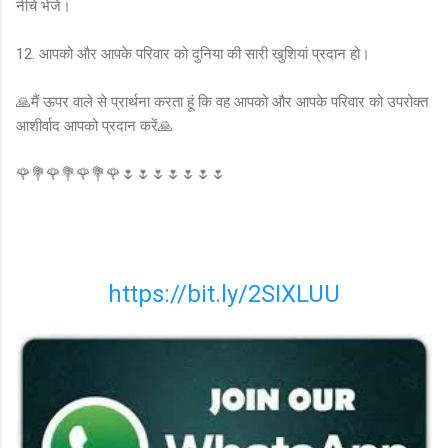
नीचे भेजें।
12. आपको और आपके परिवार को दुनिया की सारी खुशियां प्रदान हो।
🙏मैं ऊपर वाले से प्रार्थना करता हूं कि वह आपको और आपके परिवार को उपरोक्त
आशीर्वाद आपको प्रदान करें🙏
🌹💐🌹💐🌹💐🌹🌷🌷🌷🌷🌷🌷🌷
https://bit.ly/2SIXLUU