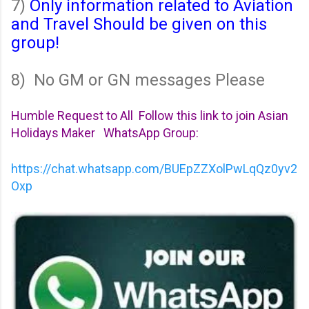
7)
Only information related to Aviation
and Travel Should be given on this
group!
8) No GM or GN messages Please
Humble Request to All Follow this link to join Asian
Holidays Maker WhatsApp Group:
https://chat.whatsapp.com/BUEpZZXolPwLqQz0yv2
Oxp