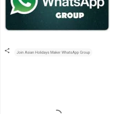
Join Asian Holidays Maker WhatsApp Group
C
o
m
m
e
n
t